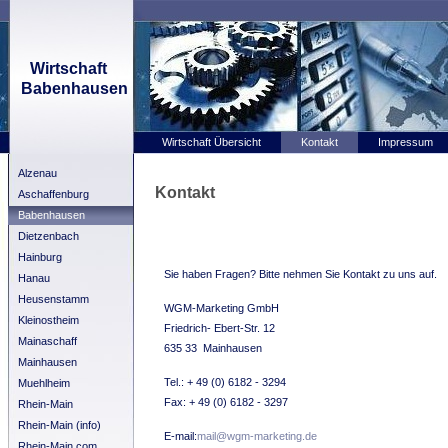
Wirtschaft
Babenhausen
Wirtschaft Übersicht
Kontakt
Impressum
Alzenau
Kontakt
Aschaffenburg
Babenhausen
Dietzenbach
Hainburg
Sie haben Fragen? Bitte nehmen Sie Kontakt zu uns auf.
Hanau
Heusenstamm
WGM-Marketing GmbH
Kleinostheim
Friedrich- Ebert-Str. 12
Mainaschaff
635 33 Mainhausen
Mainhausen
Tel.: + 49 (0) 6182 - 3294
Muehlheim
Fax: + 49 (0) 6182 - 3297
Rhein-Main
Rhein-Main (info)
E-mail:
mail@wgm-marketing.de
Rhein-Main.com